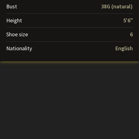
Bust
38G (natural)
Height
5'6"
Shoe size
6
Nationality
English